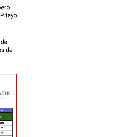
pero
 Pitayo
 de
es de