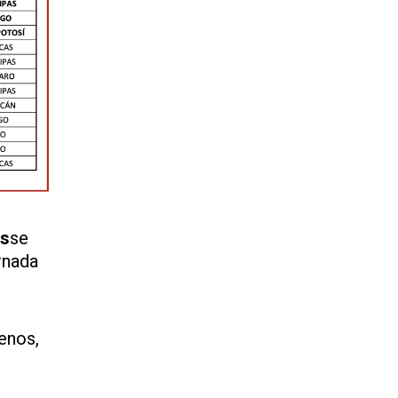
es
se
rnada
enos,