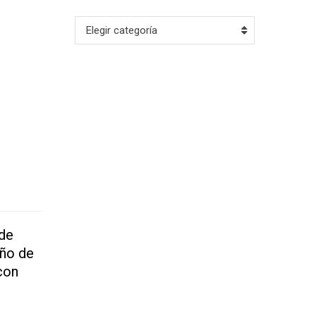
Archivo
Elegir categoría
 de
eño de
con