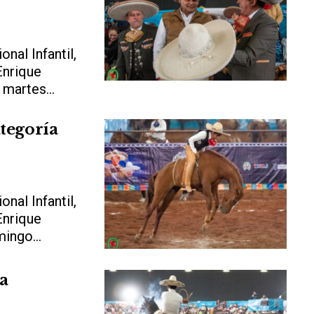
nal Infantil,
Enrique
martes...
ategoría
nal Infantil,
Enrique
ingo...
la