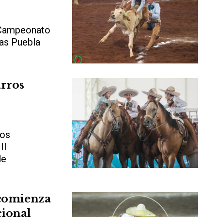
I Campeonato
zas Puebla
arros
ros
II
de
 comienza
cional