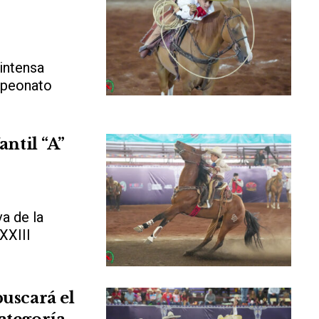
 intensa
mpeonato
antil “A”
a de la
XXXIII
uscará el