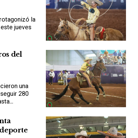
rotagonizó la
 este jueves
ros del
cieron una
nseguir 280
sta...
nta
 deporte