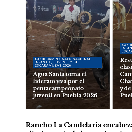
XXXI
INFAN
ESCA
Resu
XXXIII CAMPEONATO NACIONAL
INFANTIL, JUVENIL Y DE
ESCARAMUZAS 2026
clas
Agua Santa toma el
Cam
liderato y va por el
Char
pentacampeonato
y d
juvenil en Puebla 2026
Pue
Rancho La Candelaria encabeza