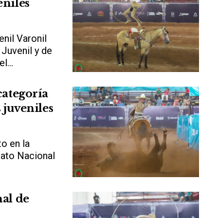
eniles
nil Varonil
 Juvenil y de
...
categoría
 juveniles
o en la
nato Nacional
nal de