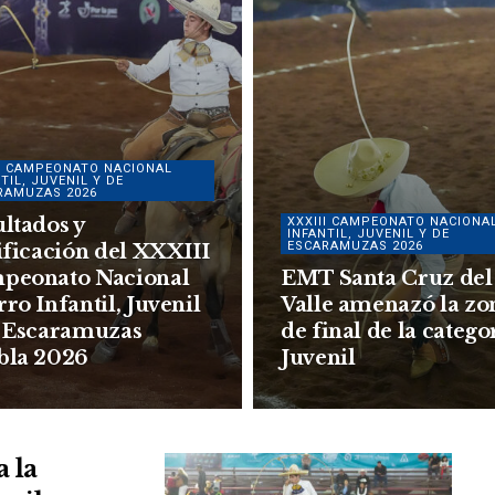
II CAMPEONATO NACIONAL
TIL, JUVENIL Y DE
RAMUZAS 2026
ltados y
XXXIII CAMPEONATO NACIONA
INFANTIL, JUVENIL Y DE
ESCARAMUZAS 2026
ificación del XXXIII
peonato Nacional
EMT Santa Cruz del
ro Infantil, Juvenil
Valle amenazó la zo
e Escaramuzas
de final de la catego
bla 2026
Juvenil
 la