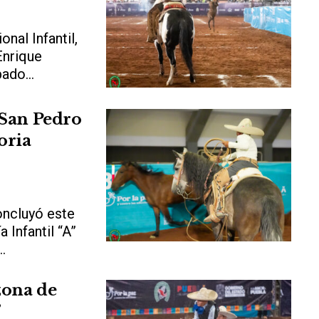
nal Infantil,
Enrique
ado...
 San Pedro
oria
ncluyó este
a Infantil “A”
.
zona de
”