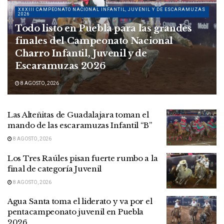
XXXIII CAMPEONATO NACIONAL INFANTIL, JUVENIL Y DE ESCARAMUZAS
2026
Todo listo en Puebla para las grandes
finales del Campeonato Nacional
Charro Infantil, Juvenil y de
Escaramuzas 2026
8 AGOSTO, 2026
Las Alteñitas de Guadalajara toman el
mando de las escaramuzas Infantil “B”
8 AGOSTO, 2026
Los Tres Raúles pisan fuerte rumbo a la
final de categoría Juvenil
8 AGOSTO, 2026
Agua Santa toma el liderato y va por el
pentacampeonato juvenil en Puebla
2026