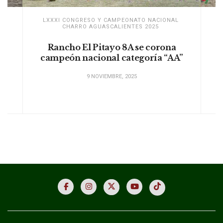
L
LXXXI CONGRESO Y CAMPEONATO NACIONAL
CHARRO AGUASCALIENTES 2025
Rancho El Pitayo 8A se corona
campeón nacional categoría “AA”
C
9 NOVIEMBRE, 2025