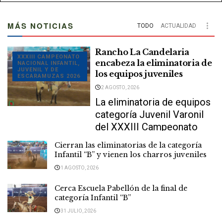
MÁS NOTICIAS
TODO
ACTUALIDAD
Rancho La Candelaria
XXXIII CAMPEONATO
encabeza la eliminatoria de
NACIONAL INFANTIL,
JUVENIL Y DE
los equipos juveniles
ESCARAMUZAS 2026
2 AGOSTO, 2026
La eliminatoria de equipos
categoría Juvenil Varonil
del XXXIII Campeonato
Nacional Infantil, Juvenil y
Cierran las eliminatorias de la categoría
de Escaramuzas Puebla
Infantil “B” y vienen los charros juveniles
2026 “Enrique Miguel...
1 AGOSTO, 2026
DETAILS
LEER MÁS
Cerca Escuela Pabellón de la final de
categoría Infantil “B”
31 JULIO, 2026