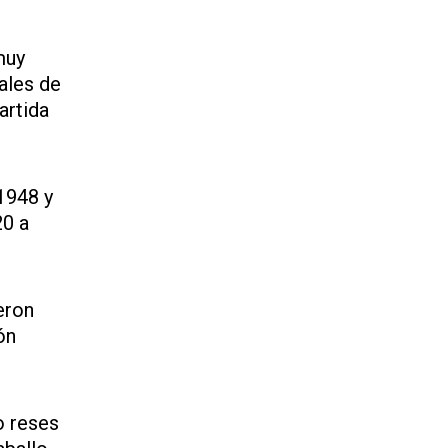
muy
ales de
artida
1948 y
20 a
eron
ón
o reses