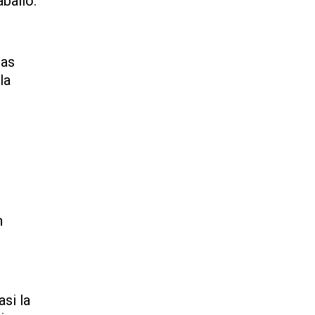
ballo.
las
la
n
si la