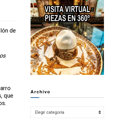
alón de
ros
arro
Archivo
s, que
os.
Archivo
Elegir categoría