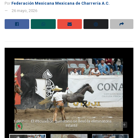
Por
Federación Mexicana Mexicana de Charrería A.C.
26 mayo, 2026
1
de 7
El escuadrón queretano se llevó la eliminatoria
-
+
Infantil