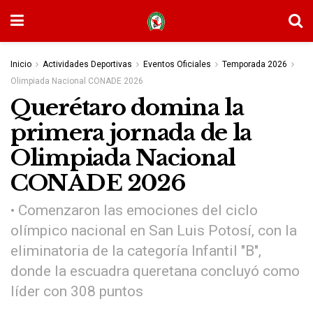
Inicio
Actividades Deportivas
Eventos Oficiales
Temporada 2026
Olimpiada Nacional CONADE 2026
Querétaro domina la
primera jornada de la
Olimpiada Nacional
CONADE 2026
• Comenzaron las emociones del ciclo
olímpico nacional en San Luis Potosí, con la
eliminatoria de la categoría Infantil "B",
donde la escuadra queretana concluyó como
líder con 308 puntos