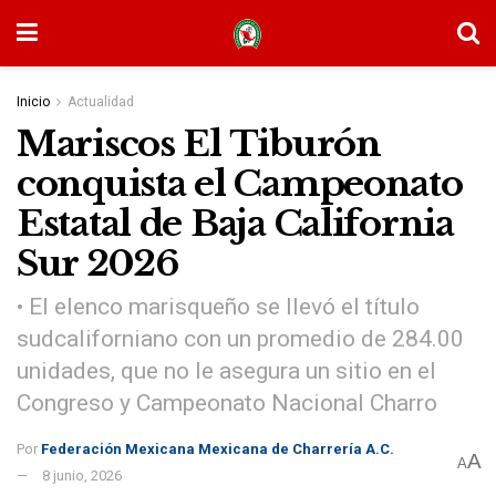
Inicio
Actualidad
Mariscos El Tiburón
conquista el Campeonato
Estatal de Baja California
Sur 2026
• El elenco marisqueño se llevó el título
sudcaliforniano con un promedio de 284.00
unidades, que no le asegura un sitio en el
Congreso y Campeonato Nacional Charro
Por
Federación Mexicana Mexicana de Charrería A.C.
A
A
8 junio, 2026