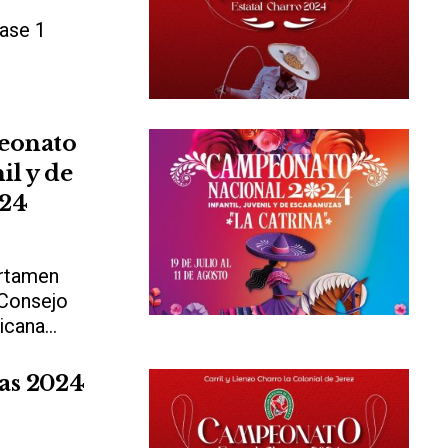
ase 1
peonato
il y de
024
ertamen
 Consejo
cana...
as 2024