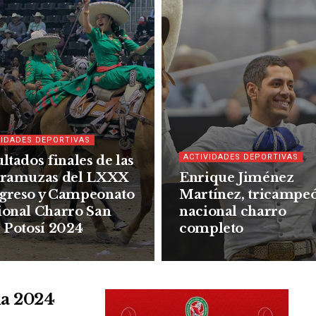
VIDADES DEPORTIVAS
ACTIVIDADES DEPORTIVAS
ltados finales de las
aramuzas del LXXX
Enrique Jiménez
greso y Campeonato
Martínez, tricampe
ional Charro San
nacional charro
 Potosí 2024
completo
la 2024