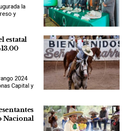
ugurada la
reso y
 estatal
13.00
rango 2024
nas Capital y
esentantes
o Nacional