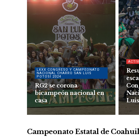
ACTI
Resu
LXXX CONGRESO Y CAMPEONATO
NACIONAL CHARRO SAN LUIS
POTOSÍ 2024
esc
RG2 se corona
Con
bicampeón nacional en
Nac
casa
Luis
Campeonato Estatal de Coahui