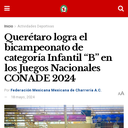
Inicio
Actividades Deportivas
Querétaro logra el
bicampeonato de
categoría Infantil “B” en
los Juegos Nacionales
CONADE 2024
Por
Federación Mexicana Mexicana de Charrería A.C.
A
A
18 mayo, 2024