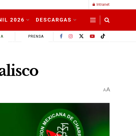
Intranet
NIL 2026
DESCARGAS
MA
PRENSA
alisco
A
A