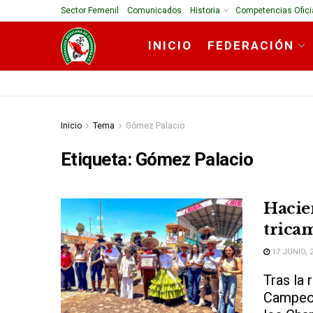
Sector Femenil
Comunicados
Historia
Competencias Ofici
INICIO
FEDERACIÓN
Inicio
Tema
Gómez Palacio
Etiqueta:
Gómez Palacio
Hacien
trica
17 JUNIO, 
Tras la 
Campeon