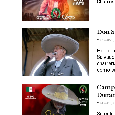
Charro
Don S
27 MARZO, 
Honor a
Salvador
charrerí
como sus
Campe
Dura
24 MAYO, 2
Se cele