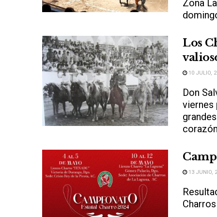
Zona La
domingo
Los C
valio
10 JULIO, 
Don Sal
viernes
grandes 
corazón,
Campe
13 JUNIO, 
Resulta
Charro