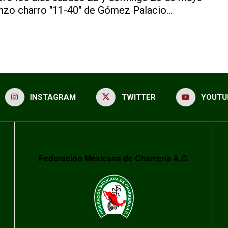
enzo charro "11-40" de Gómez Palacio...
INSTAGRAM
TWITTER
YOUTU
Federación Mexicana de Charrería A.C.