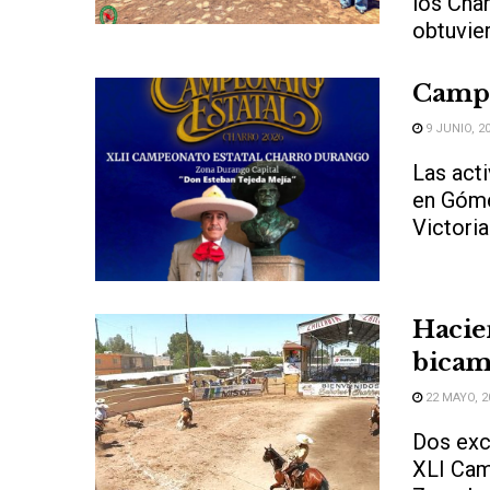
los Cha
obtuvier
Campe
9 JUNIO, 2
Las act
en Góme
Victoria
Hacie
bicam
22 MAYO, 2
Dos exc
XLI Cam