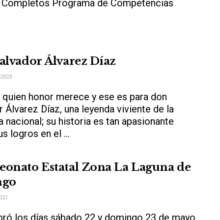
s Completos Programa de Competencias
alvador Álvarez Díaz
2023
 quien honor merece y ese es para don
 Álvarez Díaz, una leyenda viviente de la
a nacional; su historia es tan apasionante
 logros en el ...
onato Estatal Zona La Laguna de
ngo
021
bró los días sábado 22 y domingo 23 de mayo