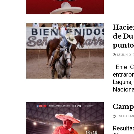
Hacien
de Du
punto
13 JUNIO, 
En el C
entraron
Laguna,
Nacional
Campe
6 SEPTIEMB
Resulta