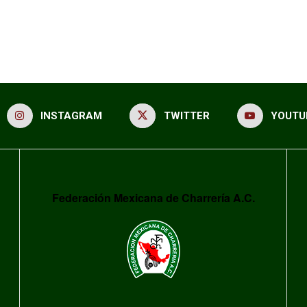
INSTAGRAM
TWITTER
YOUTU
Federación Mexicana de Charrería A.C.