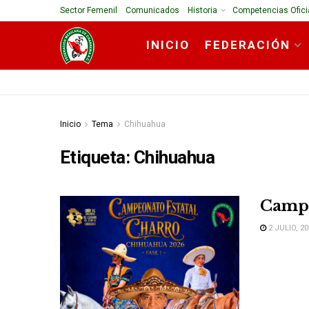
Sector Femenil
Comunicados
Historia
Competencias Ofici
INICIO
FEDERACIÓN
Inicio
Tema
Chihuahua
Etiqueta:
Chihuahua
Campe
2 JULIO, 20