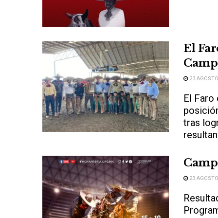
El Far
Campe
23 AGOSTO,
El Faro 
posició
tras lo
resultan
Campe
23 AGOSTO,
Resulta
Progr