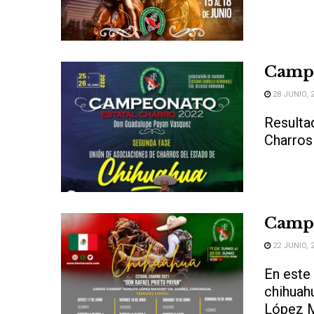
Campe
28 JUNIO, 
Resulta
Charro
Campe
22 JUNIO, 
En este 
chihuahu
López M