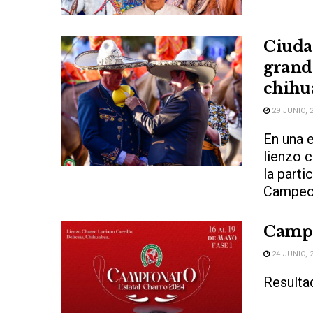
Ciuda
grande
chihu
29 JUNIO, 
En una 
lienzo 
la parti
Campeon
Campe
24 JUNIO, 
Resulta