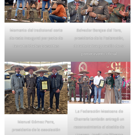
Momento del tradicional corte
Salvador Barajas del Toro,
de reata inaugural por parte de
presidente de la Federación,
las autoridades presentes
durante la inauguración de su
primer evento oficial
La Federación Mexicana de
Charrería también entregó un
Manuel Gómez Parra,
reconocimiento al alcalde de
presidente de la asociación
Apaseo, José Luis Oliveros