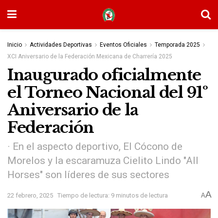
Inicio
Actividades Deportivas
Eventos Oficiales
Temporada 2025
XCI Aniversario de la Federación Mexicana de Charrería 2025
Inaugurado oficialmente
el Torneo Nacional del 91º
Aniversario de la
Federación
· En el aspecto deportivo, El Cócono de
Morelos y la escaramuza Cielito Lindo "All
Horses" son líderes de sus sectores
A
22 febrero, 2025
Tiempo de lectura: 9 minutos de lectura
A