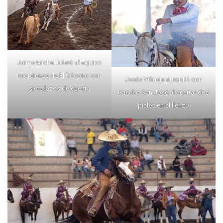
Jaime Michel lideró al equipo
morelense de El Cócono con
Jesús Viñuela cumplió con
siete lazos de cuenta
Rancho San José al acertar dos
piales en el lienzo