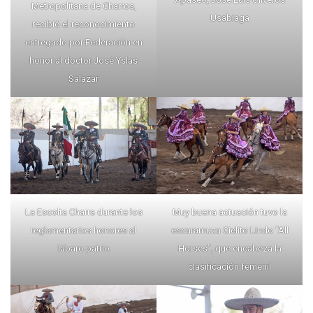
Metropolitana de Charros,
Usabiaga
recibió el reconocimiento
entregado por Federación en
honor al doctor José Yslas
Salazar
La Escolta Charra durante los
Muy buena actuación tuvo la
reglamentarios honores al
escaramuza Cielito Lindo “All
lábaro patrio
Horses”, que encabeza la
clasificación femenil