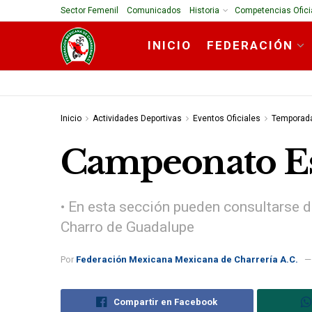
Sector Femenil
Comunicados
Historia
Competencias Ofici
INICIO
FEDERACIÓN
Inicio
Actividades Deportivas
Eventos Oficiales
Temporad
Campeonato Est
• En esta sección pueden consultarse d
Charro de Guadalupe
Por
Federación Mexicana Mexicana de Charrería A.C.
Compartir en Facebook