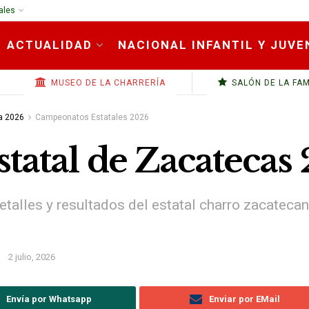
ales
ACTUALIDAD
NACIONAL INFANTIL Y JUVE
MUSEO DE LA CHARRERÍA
SALÓN DE LA FA
a 2026
Campeonatos Estatales 2026
atal de Zacatecas
etalles y resultados del estatal charro zacateca
2 julio, 2026
Envía por Whatsapp
Enviar por EMail