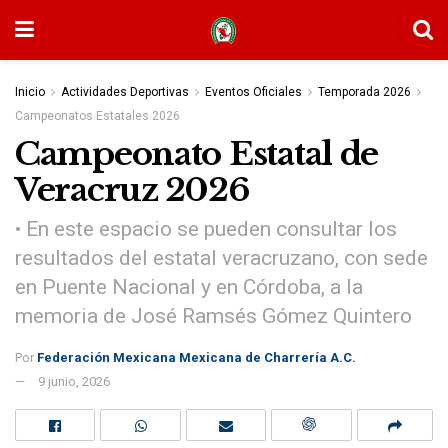
Inicio
Actividades Deportivas
Eventos Oficiales
Temporada 2026
Campeonatos Estatales 2026
Campeonato Estatal de
Veracruz 2026
• En este espacio se pueden consultar los
resultados del estatal veracruzano, con sede
en Puente Nacional y en Córdoba, a la
memoria de José Ramsés Gómez Quintero
Por
Federación Mexicana Mexicana de Charrería A.C.
9 junio, 2026