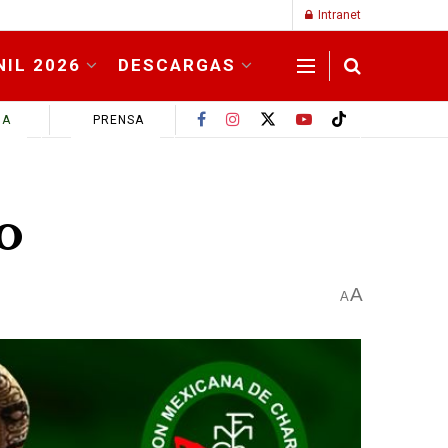
Intranet
NIL 2026
DESCARGAS
MA
PRENSA
o
A
A