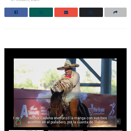
1
de 7
Héctor Cadena aterrorizó la manga con sus tres
-
+
aciertos en el pialadero, por la cuenta de Tlalixtac