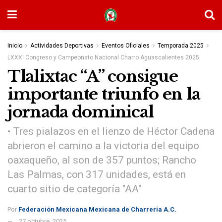
Inicio
Actividades Deportivas
Eventos Oficiales
Temporada 2025
LXXXI Congreso y Campeonato Nacional Charro Aguascalientes 2025
Tlalixtac “A” consigue
importante triunfo en la
jornada dominical
• Tres pialazos en el lienzo de Héctor Cadena
abrieron el camino a la victoria del equipo
oaxaqueño, al son de 357 puntos; Rancho
Las Palmas, con 317 unidades, está en
cuarto sitio de categoría "AA"
Por
Federación Mexicana Mexicana de Charrería A.C.
27 octubre, 2025