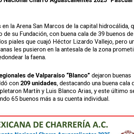
Nacional Charro Aguascalientes 2025 “Pascual 
en la Arena San Marcos de la capital hidrocálida, 
io de su Fundación, con buena cala de 39 buenos de
os piales que cuajó Héctor Lizardo Vallejo, pero u
anas les pusieron en la antesala de la zona prometi
edondear la faena.
egionales de Valparaíso “Blanco”
dejaron buenas
aldó con
209 unidades
, destacando una buena cala 
letaron Martín y Luis Blanco Arias, y este último s
ndo 65 buenos más a su cuenta individual.