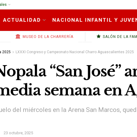
ales
ACTUALIDAD
NACIONAL INFANTIL Y JUVE
MUSEO DE LA CHARRERÍA
SALÓN DE LA FA
a 2025
LXXXI Congreso y Campeonato Nacional Charro Aguascalientes 2025
Nopala “San José” a
 media semana en A
duelo del miércoles en la Arena San Marcos, que
23 octubre, 2025