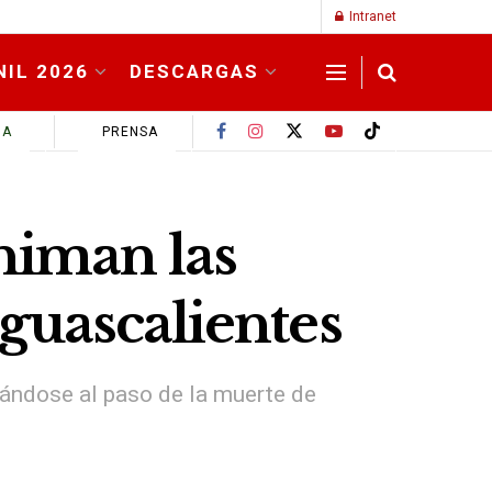
Intranet
NIL 2026
DESCARGAS
MA
PRENSA
niman las
guascalientes
dándose al paso de la muerte de