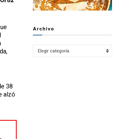
Ortiz
que
Archivo
l
n
Archivo
da,
Elegir categoría
de 38
e alzó