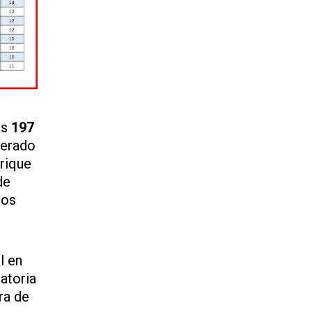
os
197
perado
nrique
de
vos
l en
atoria
ra de