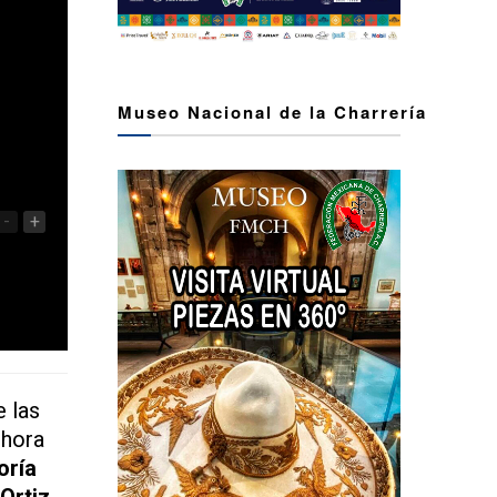
Museo Nacional de la Charrería
-
+
e las
 hora
oría