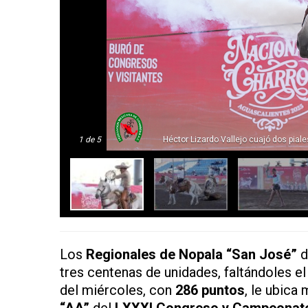
1
de 5
Héctor Lizardo Vallejo cuajó dos pial
Los
Regionales de Nopala “San José”
d
tres centenas de unidades, faltándoles el
del miércoles, con
286 puntos
, le ubica