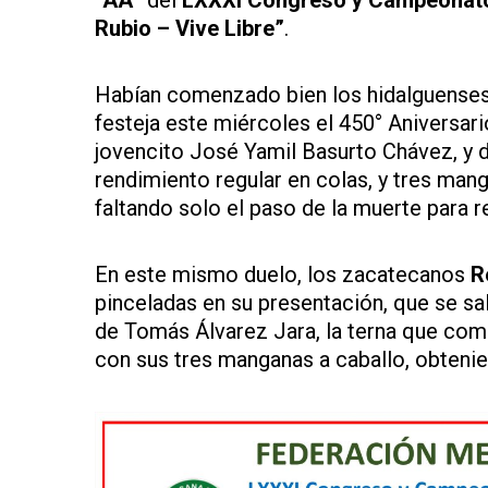
“AA”
del
LXXXI Congreso y Campeonato 
Rubio – Vive Libre”
.
Habían comenzado bien los hidalguenses 
festeja este miércoles el 450° Aniversar
jovencito José Yamil Basurto Chávez, y d
rendimiento regular en colas, y tres mang
faltando solo el paso de la muerte para r
En este mismo duelo, los zacatecanos
R
pinceladas en su presentación, que se s
de Tomás Álvarez Jara, la terna que comp
con sus tres manganas a caballo, obtenie