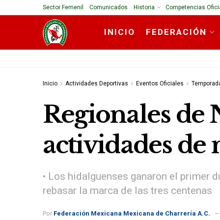
Sector Femenil
Comunicados
Historia
Competencias Ofici
INICIO
FEDERACIÓN
Inicio
Actividades Deportivas
Eventos Oficiales
Temporad
Regionales de 
actividades de
• Los hidalguenses ganaron el primer 
rebasar la marca de las tres centenas
Por
Federación Mexicana Mexicana de Charrería A.C.