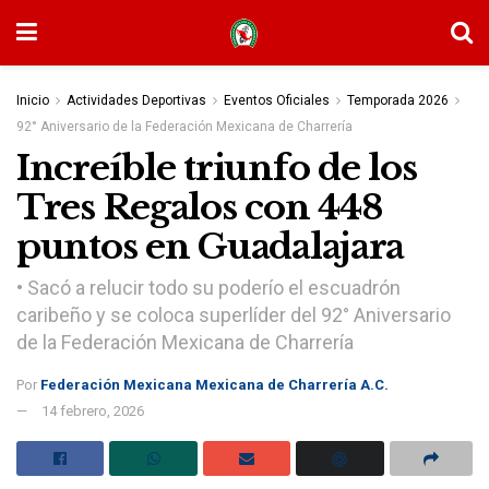
Inicio
Actividades Deportivas
Eventos Oficiales
Temporada 2026
92° Aniversario de la Federación Mexicana de Charrería
Increíble triunfo de los
Tres Regalos con 448
puntos en Guadalajara
• Sacó a relucir todo su poderío el escuadrón
caribeño y se coloca superlíder del 92° Aniversario
de la Federación Mexicana de Charrería
Por
Federación Mexicana Mexicana de Charrería A.C.
14 febrero, 2026