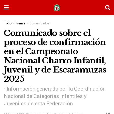
Inicio
Prensa
Comunicados
Comunicado sobre el
proceso de confirmación
en el Campeonato
Nacional Charro Infantil,
Juvenil y de Escaramuzas
2025
· Información generada por la Coordinación
Nacional de Categorías Infantiles y
Juveniles de esta Federación
A