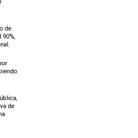
e
do de
l 90%,
nal.
por
abiendo
ública,
iva de
ma