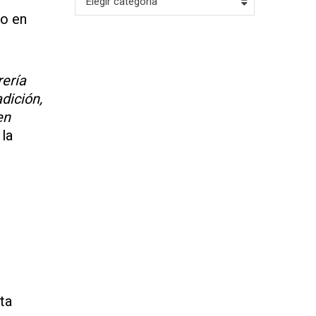
Elegir categoría
do en
rería
dición,
en
 la
ta