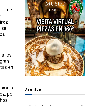
r
ora de
r
írez
 se
los
 a los
 gran
tas en
familia
Archivo
ez, por
chos
Archivo