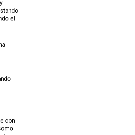
y
estando
ndo el
nal
ando
re con
 como