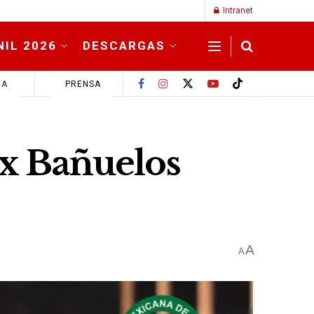
Intranet
NIL 2026
DESCARGAS
MA
PRENSA
ix Bañuelos
A
A