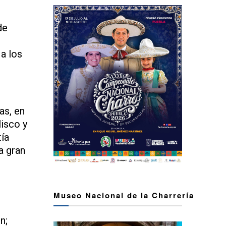
de
o
a los
as, en
lisco y
tía
a gran
Museo Nacional de la Charrería
n;