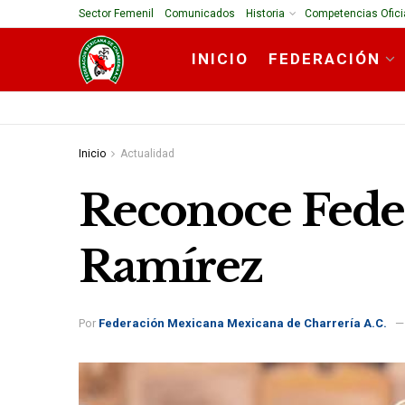
Sector Femenil
Comunicados
Historia
Competencias Ofici
INICIO
FEDERACIÓN
Inicio
Actualidad
Reconoce Feder
Ramírez
Por
Federación Mexicana Mexicana de Charrería A.C.