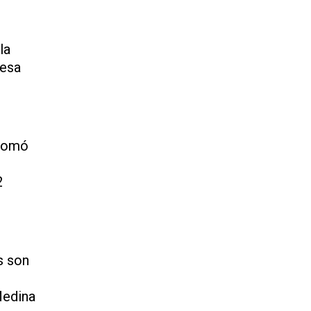
u
la
resa
 tomó
2
s son
Medina