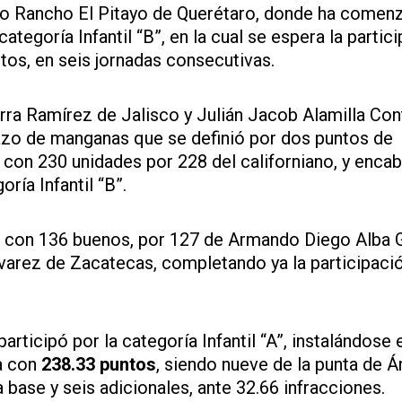
enzo Rancho El Pitayo de Querétaro, donde ha comen
ategoría Infantil “B”, en la cual se espera la partic
os, en seis jornadas consecutivas.
arra Ramírez de Jalisco y Julián Jacob Alamilla Con
lazo de manganas que se definió por dos puntos de
ó con 230 unidades por 228 del californiano, y enca
ría Infantil “B”.
ró con 136 buenos, por 127 de Armando Diego Alba 
lvarez de Zacatecas, completando ya la participaci
participó por la categoría Infantil “A”, instalándose 
ia con
238.33 puntos
, siendo nueve de la punta de Á
base y seis adicionales, ante 32.66 infracciones.