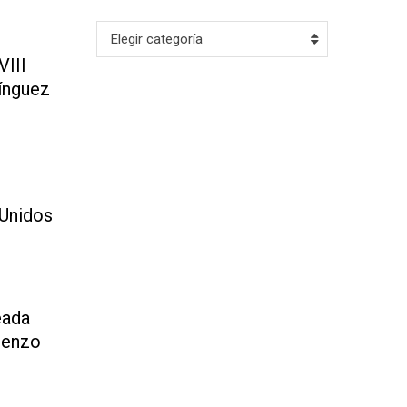
Archivo
Elegir categoría
VIII
ínguez
 Unidos
eada
renzo