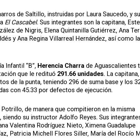
arros de Saltillo, instruidas por Laura Saucedo, y s
ma
El Cascabel
. Sus integrantes son la capitana, Este
ez de Nigris, Elena Quintanilla Gutiérrez, Ana Te
dés y Ana Regina Villarreal Hernández, así como la
a Infantil “B”,
Herencia Charra
de Aguascalientes
tación que le redituó
291.66 unidades
. La capitana,
ntos de la punta, teniendo 296 de suma base y los 3
das con 45.33 por defectos de ejecución.
 Potrillo, de manera que compitieron en la misma
 siendo su instructor Adolfo Reyes. Sus integrante
ana Valentina Rodríguez Nieto, Ximena Guadalupe
, Patricia Michell Flores Siller, María del Rocío 