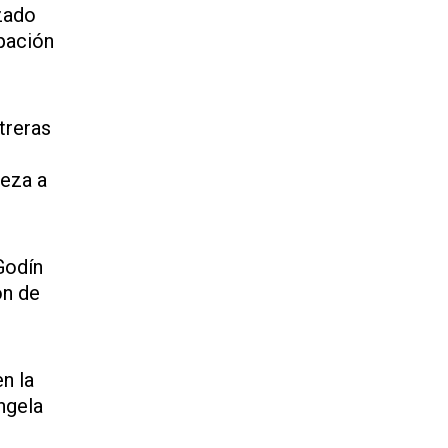
zado
ipación
treras
beza a
Godín
ón de
en la
ngela