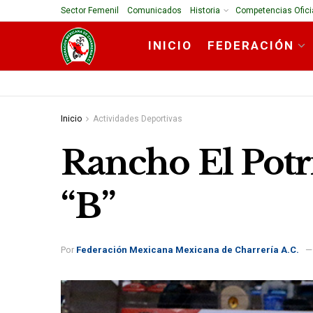
Sector Femenil
Comunicados
Historia
Competencias Ofici
INICIO
FEDERACIÓN
Inicio
Actividades Deportivas
Rancho El Potri
“B”
Por
Federación Mexicana Mexicana de Charrería A.C.