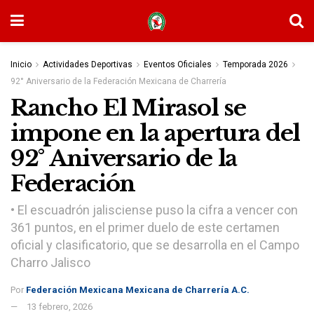
Inicio
Actividades Deportivas
Eventos Oficiales
Temporada 2026
92° Aniversario de la Federación Mexicana de Charrería
Rancho El Mirasol se
impone en la apertura del
92° Aniversario de la
Federación
• El escuadrón jalisciense puso la cifra a vencer con
361 puntos, en el primer duelo de este certamen
oficial y clasificatorio, que se desarrolla en el Campo
Charro Jalisco
Por
Federación Mexicana Mexicana de Charrería A.C.
13 febrero, 2026