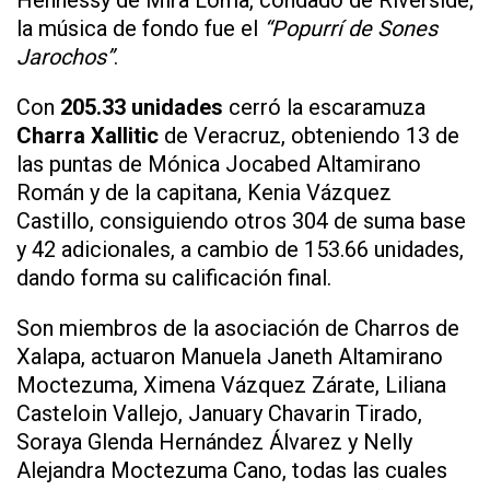
Hennessy de Mira Loma, condado de Riverside;
la música de fondo fue el
“Popurrí de Sones
Jarochos”
.
Con
205.33 unidades
cerró la escaramuza
Charra Xallitic
de Veracruz, obteniendo 13 de
las puntas de Mónica Jocabed Altamirano
Román y de la capitana, Kenia Vázquez
Castillo, consiguiendo otros 304 de suma base
y 42 adicionales, a cambio de 153.66 unidades,
dando forma su calificación final.
Son miembros de la asociación de Charros de
Xalapa, actuaron Manuela Janeth Altamirano
Moctezuma, Ximena Vázquez Zárate, Liliana
Casteloin Vallejo, January Chavarin Tirado,
Soraya Glenda Hernández Álvarez y Nelly
Alejandra Moctezuma Cano, todas las cuales