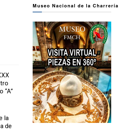
Museo Nacional de la Charrería
 XXX
tro
o “A”
e la
na de