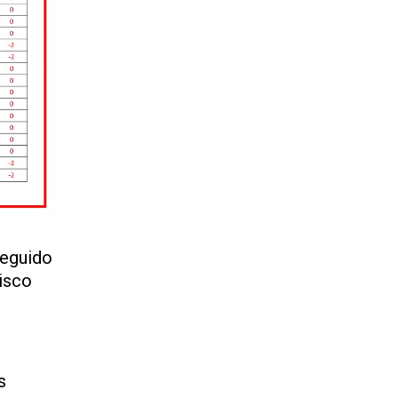
seguido
lisco
s