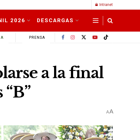
Intranet
NIL 2026
DESCARGAS
MA
PRENSA
arse a la final
s “B”
A
A