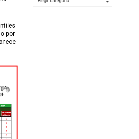
Elegir categoría
ntiles
do por
manece