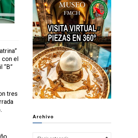
atrina”
 con el
l “B”
on tres
rrada
.
Archivo
eño
Archivo