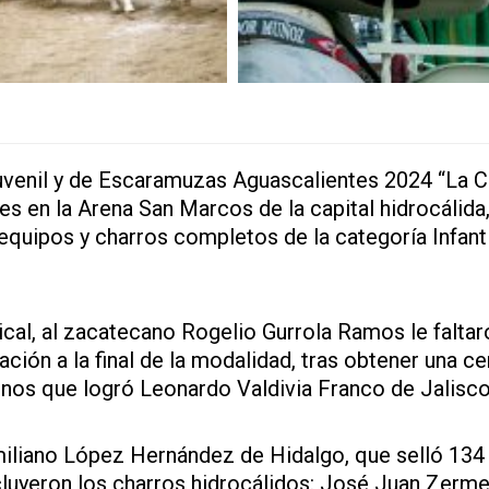
uvenil y de Escaramuzas Aguascalientes 2024 “La C
s en la Arena San Marcos de la capital hidrocálida,
quipos y charros completos de la categoría Infanti
ical, al zacatecano Rogelio Gurrola Ramos le faltar
ación a la final de la modalidad, tras obtener una ce
enos que logró Leonardo Valdivia Franco de Jalisco
liano López Hernández de Hidalgo, que selló 134
luyeron los charros hidrocálidos: José Juan Zerm