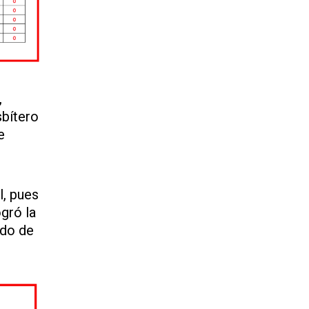
,
sbítero
e
l, pues
gró la
ado de