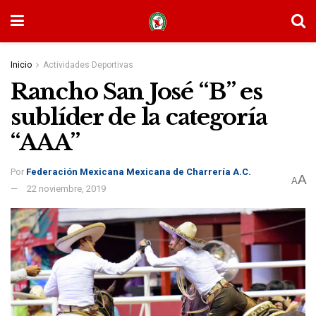
Inicio
Actividades Deportivas
Rancho San José “B” es
sublíder de la categoría
“AAA”
Por
Federación Mexicana Mexicana de Charrería A.C.
A
A
22 noviembre, 2019