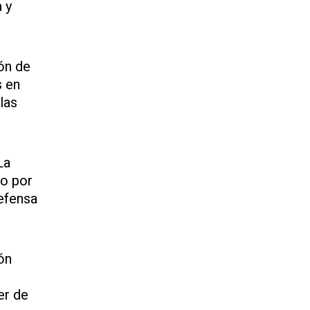
 y
ón de
s en
las
La
to por
defensa
ón
;
er de