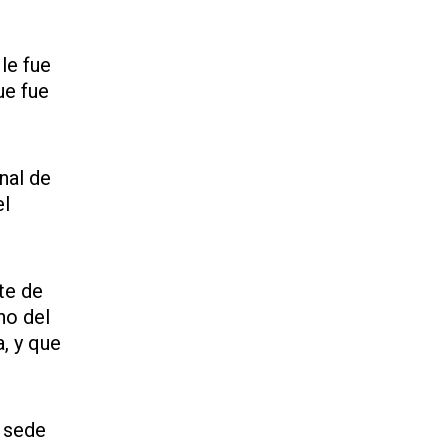
le fue
ue fue
nal de
el
te de
no del
, y que
a sede