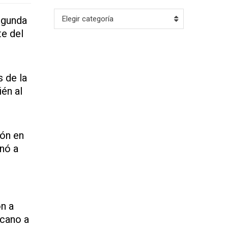
Archivo
egunda
Elegir categoría
te del
 de la
én al
ión en
nó a
on a
icano a