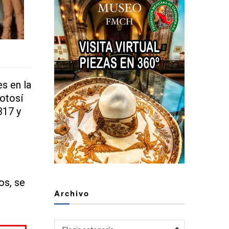
s en la
otosí
317 y
los, se
Archivo
Archivo