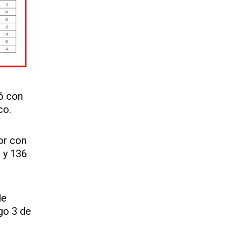
dó con
co.
or con
 y 136
de
go 3 de