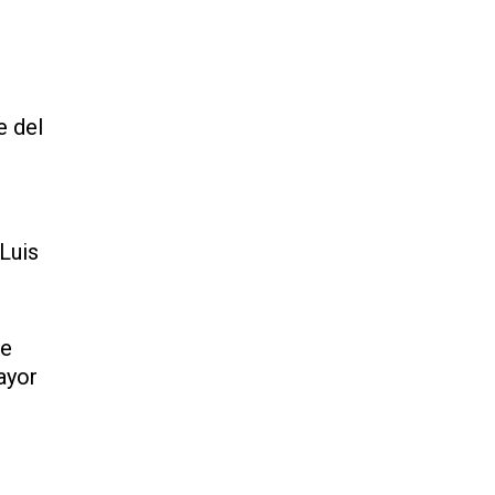
e del
Luis
de
ayor