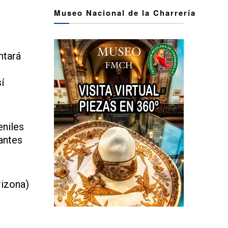
Museo Nacional de la Charrería
ntará
í
eniles
antes
rizona)