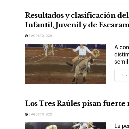
Resultados y clasificación 
Infantil, Juvenil y de Escar
7 AGOSTO, 2026
A con
disti
semill
LEER
Los Tres Raúles pisan fuerte 
6 AGOSTO, 2026
La pe