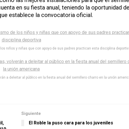
 como las mejores instalaciones para que el semill
uenta en su fiesta anual, teniendo la oportunidad d
ue establece la convocatoria oficial.
los niños y niñas que con apoyo de sus padres practican esta disciplina deporti
n a deleitar al público en la fiesta anual del semillero charro en la unión ameri
Siguiente
l,
El Roble la puso cara para los juveniles