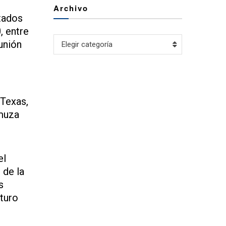
Archivo
stados
, entre
Archivo
unión
Elegir categoría
 Texas,
amuza
el
 de la
s
rturo