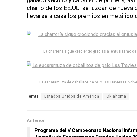
ganado vacuno y caballar de primera, así
charro de los EE.UU. se luzcan de nueva c
llevarse a casa los premios en metálico q
La charrería sigue creciendo gracias al entusiasmo de 
La escaramuza de caballitos de palo Las Traviesas, volverá
Temas:
Estados Unidos de América
Oklahoma
Anterior
Programa del V Campeonato Nacional Infanti