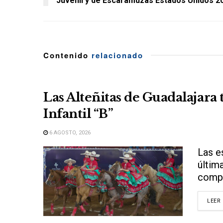
Juvenil y de Escaramuzas Estados Unidos 2
Contenido
relacionado
Las Alteñitas de Guadalajara
Infantil “B”
6 AGOSTO, 2026
Las e
últim
compe
LEER