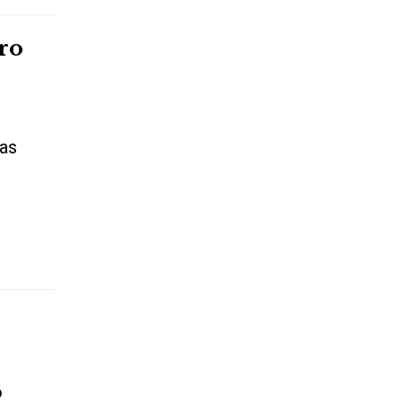
ro
las
o