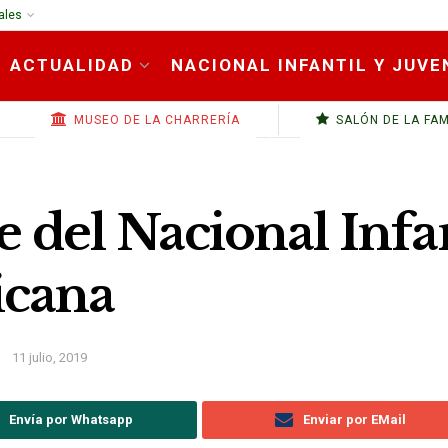
ales
ACTUALIDAD
NACIONAL INFANTIL Y JUVE
MUSEO DE LA CHARRERÍA
SALÓN DE LA FA
del Nacional Infant
icana
11 julio, 2019
Envía por Whatsapp
Enviar por EMail