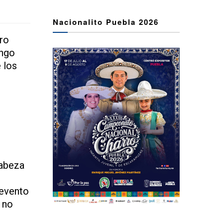
Nacionalito Puebla 2026
rro
ingo
 los
cabeza
 evento
 no