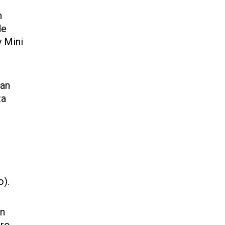
n
de
y Mini
San
ta
o).
un