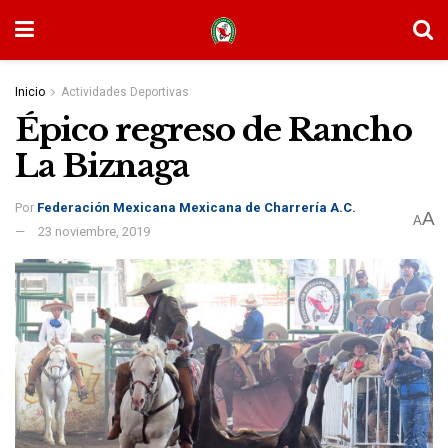
Inicio
Actividades Deportivas
Épico regreso de Rancho
La Biznaga
Por
Federación Mexicana Mexicana de Charrería A.C.
A
A
23 noviembre, 2019