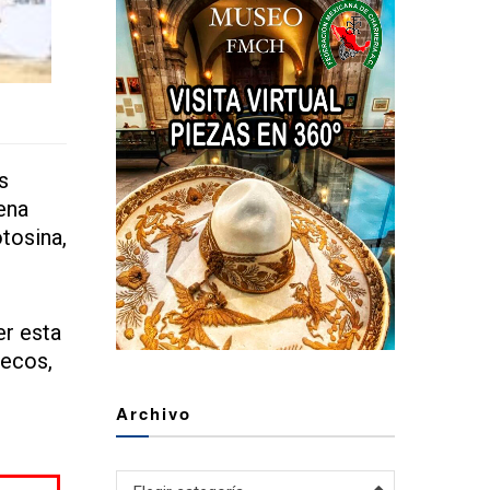
s
ena
tosina,
er esta
pecos,
Archivo
Archivo