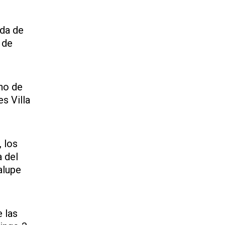
nda de
 de
ono de
s Villa
, los
 del
alupe
 las