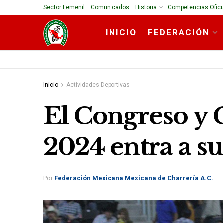
Sector Femenil
Comunicados
Historia
Competencias Ofici
INICIO
FEDERACIÓN
Inicio
Actividades Deportivas
El Congreso y
2024 entra a s
Por
Federación Mexicana Mexicana de Charrería A.C.