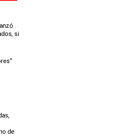
canzó
dos, si
ores”
das,
cho de