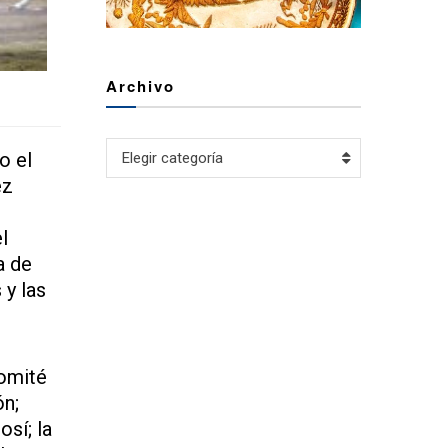
Archivo
Archivo
o el
Elegir categoría
ez
l
a de
 y las
Comité
ón;
sí; la