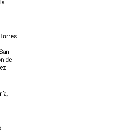
la
 Torres
 San
ón de
lez
ía,
o