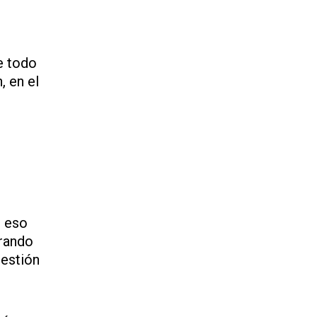
e todo
, en el
r eso
erando
gestión