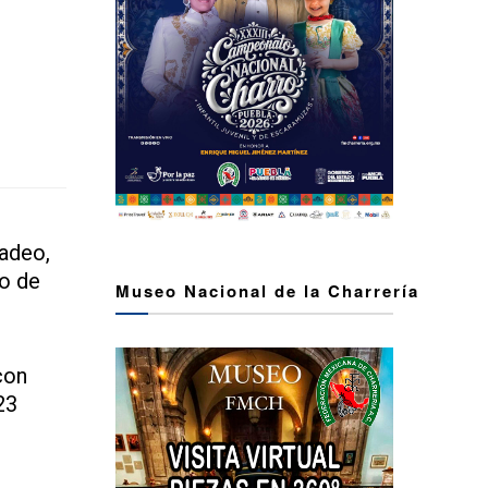
Tadeo,
o de
Museo Nacional de la Charrería
con
23