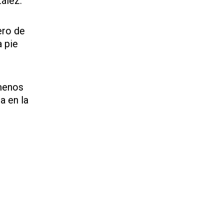
ález.
ero de
a pie
 menos
a en la