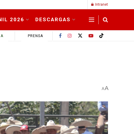
Intranet
NIL 2026
DESCARGAS
MA
PRENSA
A
A