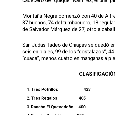
cabecero de “Quique” Ramírez, él una pi
Montaña Negra comenzó con 40 de Alfred
37 buenos, 74 del tumbacuero, 18 regular
de Salvador Márquez de 27, otro a caball
San Judas Tadeo de Chiapas se quedó en 
seis en piales, 99 de los “costalazos”, 4
“cuaca”, menos cuatro en manganas a pie 
CLASIFICACIÓ
Tres Potrillos 433
Tres Regalos 405
Rancho El Quevedeño 400