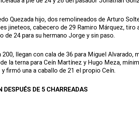
ncelada a pie de 24 y 26 del pasador Jonathan Gonz
o Quezada hijo, dos remolineados de Arturo Solt
es jineteos, cabecero de 29 Ramiro Márquez, tiro 
o de 24 para su hermano Jorge y sin paso.
200, llegan con cala de 36 para Miguel Alvarado,
4 de la terna para Ceín Martínez y Hugo Meza, mínim
y firmó una a caballo de 21 el propio Ceín.
N DESPUÉS DE 5 CHARREADAS