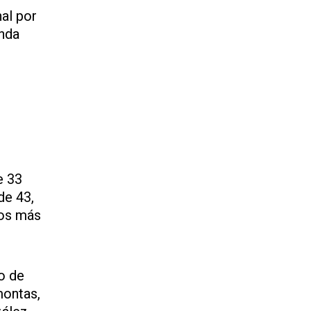
al por
unda
e 33
de 43,
dos más
o de
montas,