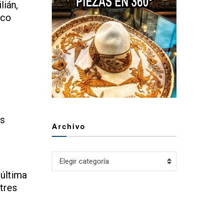
lián,
sco
es
Archivo
Archivo
Elegir categoría
 última
tres