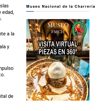
slas
Museo Nacional de la Charrería
e edad,
.
te a la
ala y
impulso
to.
ital de