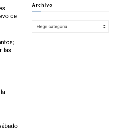
Archivo
es
uevo de
Archivo
Elegir categoría
antos;
r las
la
 sábado