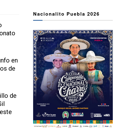
Nacionalito Puebla 2026
o
eonato
unfo en
nos de
llo de
il
 este