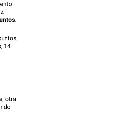
mento
ez
untos
.
puntos,
s, 14
, otra
ando