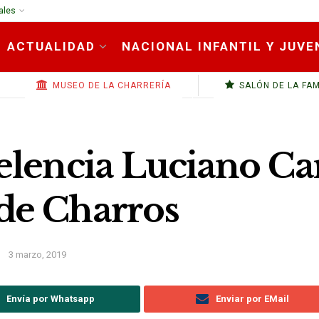
ales
ACTUALIDAD
NACIONAL INFANTIL Y JUVE
MUSEO DE LA CHARRERÍA
SALÓN DE LA FA
elencia Luciano Car
de Charros
3 marzo, 2019
Envía por Whatsapp
Enviar por EMail