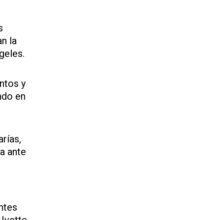
s
n la
geles.
ntos y
ndo en
rías,
na ante
ntes