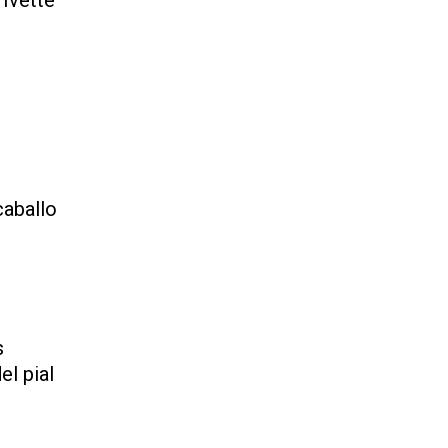
 Ivette
caballo
s
el pial