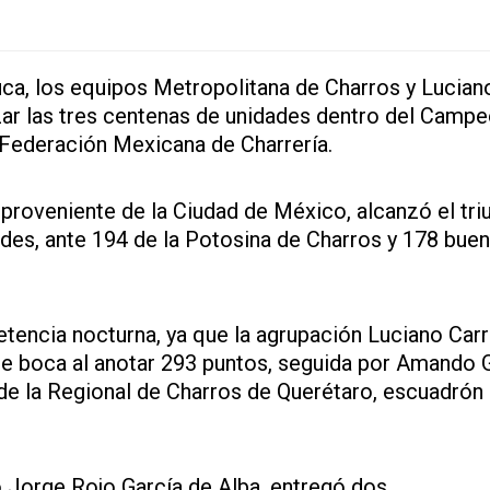
luca, los equipos Metropolitana de Charros y Lucian
zar las tres centenas de unidades dentro del Camp
 Federación Mexicana de Charrería.
proveniente de la Ciudad de México, alcanzó el tri
es, ante 194 de la Potosina de Charros y 178 bue
encia nocturna, ya que la agrupación Luciano Carri
 de boca al anotar 293 puntos, seguida por Amando G
de la Regional de Charros de Querétaro, escuadrón
o Jorge Rojo García de Alba, entregó dos