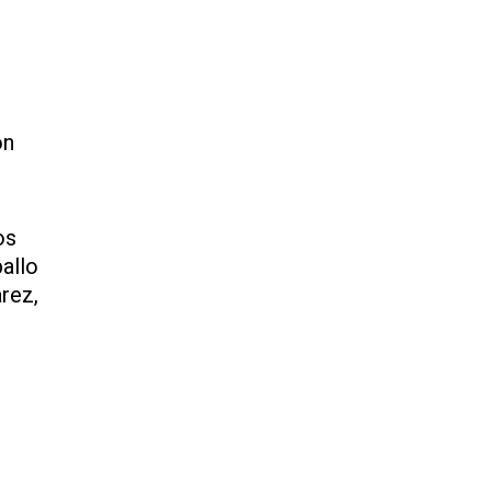
on
os
allo
rez,