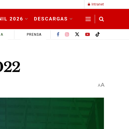
Intranet
NIL 2026
DESCARGAS
MA
PRENSA
022
A
A