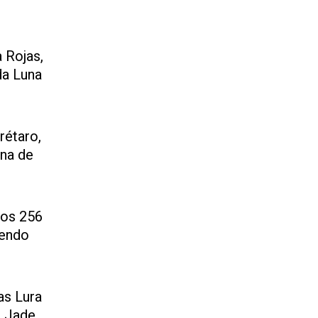
 Rojas,
da Luna
rétaro,
ona de
los 256
iendo
as Lura
, Jade