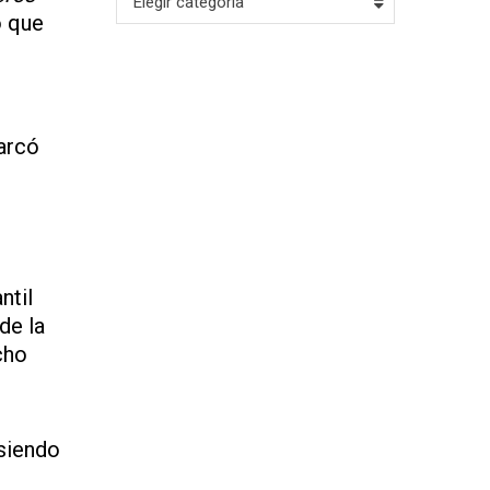
Elegir categoría
o que
marcó
ntil
de la
cho
 siendo