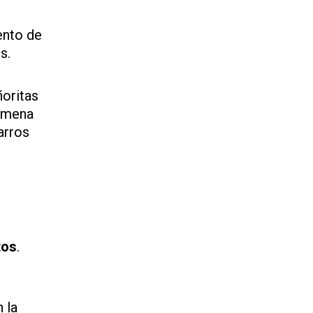
ento de
s.
ñoritas
Ximena
arros
tos
.
 la