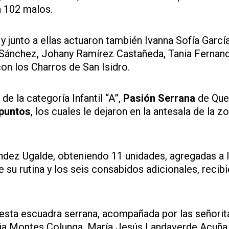
n 102 malos.
 junto a ellas actuaron también Ivanna Sofía García
 Sánchez, Johany Ramírez Castañeda, Tania Fernan
con los Charros de San Isidro.
de la categoría Infantil “A”,
Pasión Serrana
de Que
 puntos
, los cuales le dejaron en la antesala de la z
ndez Ugalde, obteniendo 11 unidades, agregadas a 
 su rutina y los seis consabidos adicionales, recib
 esta escuadra serrana, acompañada por las señorit
nia Montes Colunga, María Jesús Landaverde Acuña