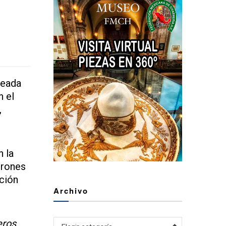
reada
n el
,
n la
drones
ición
Archivo
eros
Archivo