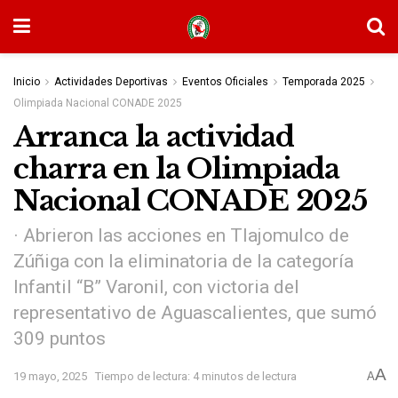
Inicio
Actividades Deportivas
Eventos Oficiales
Temporada 2025
Olimpiada Nacional CONADE 2025
Arranca la actividad
charra en la Olimpiada
Nacional CONADE 2025
· Abrieron las acciones en Tlajomulco de
Zúñiga con la eliminatoria de la categoría
Infantil “B” Varonil, con victoria del
representativo de Aguascalientes, que sumó
309 puntos
A
19 mayo, 2025
Tiempo de lectura: 4 minutos de lectura
A