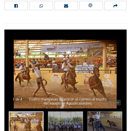
1
de 4
Cuatro manganas allanaron el camino al triunfo
-
+
del equipo de Aguascalientes