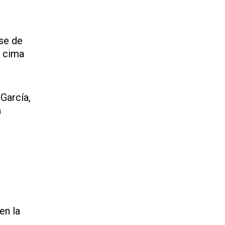
se de
a cima
García,
a
en la