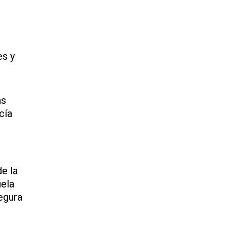
es y
as
cía
e la
uela
egura