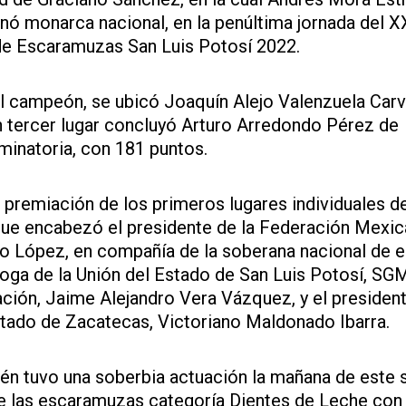
ó monarca nacional, en la penúltima jornada del X
 de Escaramuzas San Luis Potosí 2022.
l campeón, se ubicó Joaquín Alejo Valenzuela Carva
 tercer lugar concluyó Arturo Arredondo Pérez de
iminatoria, con 181 puntos.
a premiación de los primeros lugares individuales de
que encabezó el presidente de la Federación Mexic
do López, en compañía de la soberana nacional de e
oga de la Unión del Estado de San Luis Potosí, SG
ación, Jaime Alejandro Vera Vázquez, y el president
tado de Zacatecas, Victoriano Maldonado Ibarra.
én tuvo una soberbia actuación la mañana de este
 de las escaramuzas categoría Dientes de Leche con