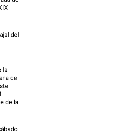
XIX
jal del
 la
ana de
ste
M
e de la
 sábado