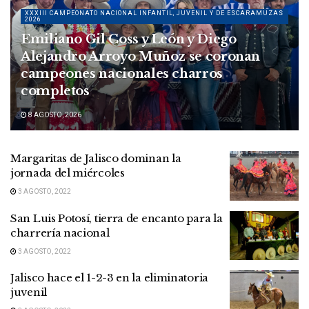
XXXIII CAMPEONATO NACIONAL INFANTIL, JUVENIL Y DE ESCARAMUZAS
2026
Emiliano Gil Coss y León y Diego
Alejandro Arroyo Muñoz se coronan
campeones nacionales charros
completos
8 AGOSTO, 2026
Margaritas de Jalisco dominan la
jornada del miércoles
3 AGOSTO, 2022
San Luis Potosí, tierra de encanto para la
charrería nacional
3 AGOSTO, 2022
Jalisco hace el 1-2-3 en la eliminatoria
juvenil