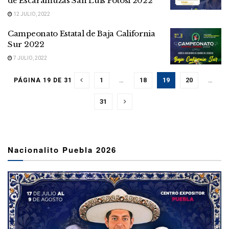
de Escaramuzas San Luis Potosí 2022
12 JULIO, 2022
Campeonato Estatal de Baja California
Sur 2022
7 JULIO, 2022
1
…
18
19
20
…
PÁGINA 19 DE 31
31
Nacionalito Puebla 2026