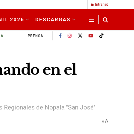
Intranet
NIL 2026
DESCARGAS
MA
PRENSA
ando en el
s Regionales de Nopala "San José"
A
A