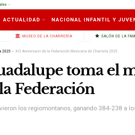
ales
ACTUALIDAD
NACIONAL INFANTIL Y JUVE
MUSEO DE LA CHARRERÍA
SALÓN DE LA FA
a 2025
XCI Aniversario de la Federación Mexicana de Charrería 2025
uadalupe toma el m
 la Federación
ieron los regiomontanos, ganando 384-238 a lo