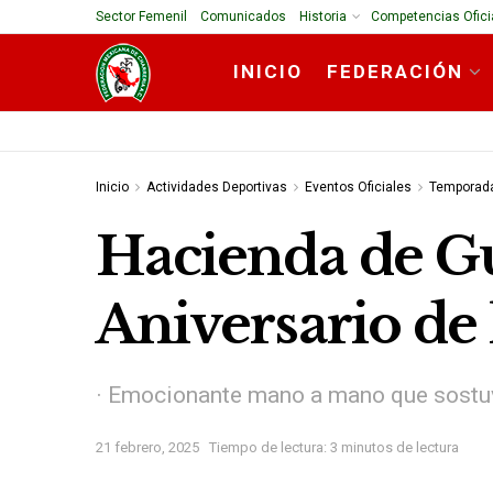
Sector Femenil
Comunicados
Historia
Competencias Ofici
INICIO
FEDERACIÓN
Inicio
Actividades Deportivas
Eventos Oficiales
Temporad
Hacienda de G
Aniversario de
· Emocionante mano a mano que sostuv
21 febrero, 2025
Tiempo de lectura: 3 minutos de lectura