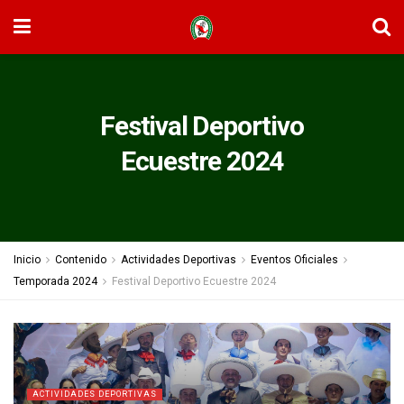
Festival Deportivo
Ecuestre 2024
Inicio
Contenido
Actividades Deportivas
Eventos Oficiales
Temporada 2024
Festival Deportivo Ecuestre 2024
ACTIVIDADES DEPORTIVAS