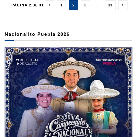
1
2
3
…
31
PÁGINA 2 DE 31
Nacionalito Puebla 2026